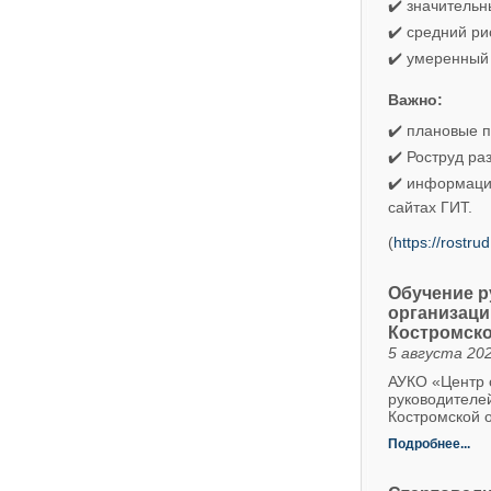
✔️ значительн
✔️ средний ри
✔️ умеренный 
Важно:
✔️ плановые п
✔️ Роструд р
✔️ информаци
сайтах ГИТ.
(
https://rostr
Обучение р
организаци
Костромско
5 августа 202
АУКО «Центр о
руководителе
Костромской о
Подробнее...