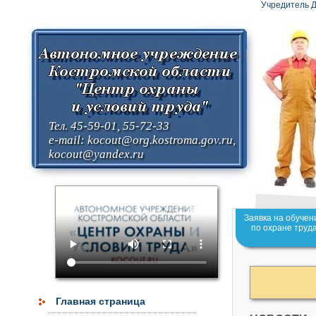
Учредитель Д
Тел. 45-59-01, 55-72-33
e-mail:
kocout@org.kostroma.gov.ru
,
kocout@yandex.ru
Заявка на обучен
по охране труд
Главная страница