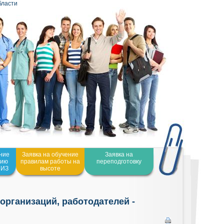
бласти
ение
Заявка на обучение
Заявка на
нию
правилам работы на
переподготовку
СИЗ
высоте
организаций, работодателей -