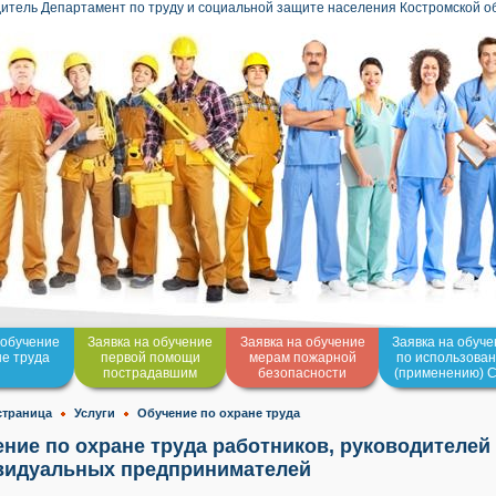
итель Департамент по труду и социальной защите населения Костромской о
 обучение
Заявка на обучение
Заявка на обучение
Заявка на обуч
не труда
первой помощи
мерам пожарной
по использова
пострадавшим
безопасности
(применению) 
страница
Услуги
Обучение по охране труда
ние по охране труда работников, руководителей 
видуальных предпринимателей