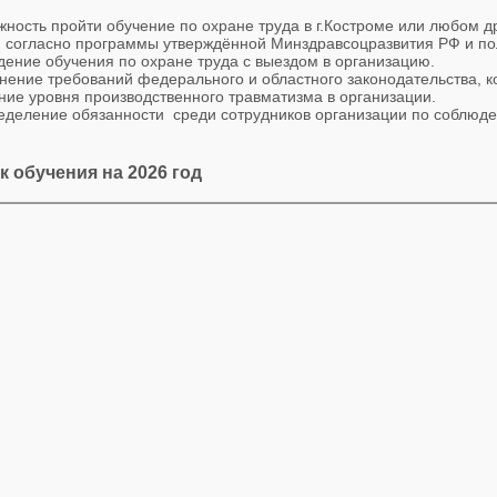
жность пройти обучение по охране труда в г.Костроме или любом
и согласно программы утверждённой Минздравсоцразвития РФ и по
дение обучения по охране труда с выездом в организацию.
нение требований федерального и областного законодательства, к
ние уровня производственного травматизма в организации.
ределение обязанности среди сотрудников организации по соблюд
к обучения на 2026 год