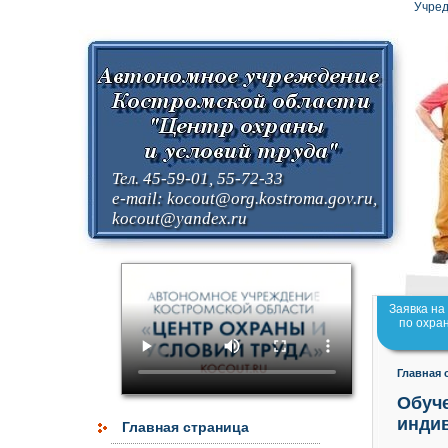
Учред
Тел. 45-59-01, 55-72-33
e-mail:
kocout@org.kostroma.gov.ru
,
kocout@yandex.ru
Заявка на
по охра
Главная 
Обуче
инди
Главная страница