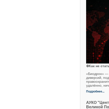
⛔
Как не ста
«Биодрон» — 
диверсий, под
правоохранит
удалённо, нич
Подробнее...
АУКО "Цент
Великой П