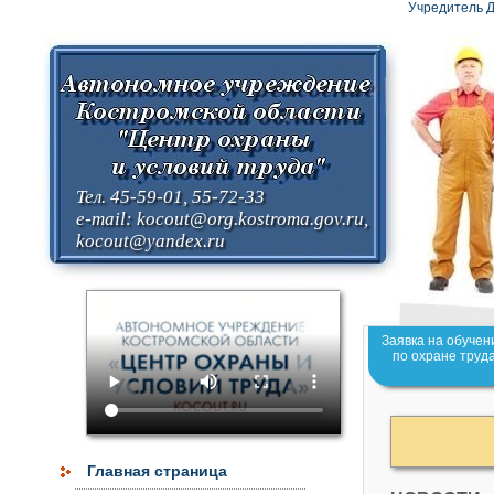
Учредитель Д
Тел. 45-59-01, 55-72-33
e-mail:
kocout@org.kostroma.gov.ru
,
kocout@yandex.ru
Заявка на обучен
по охране труд
Главная страница