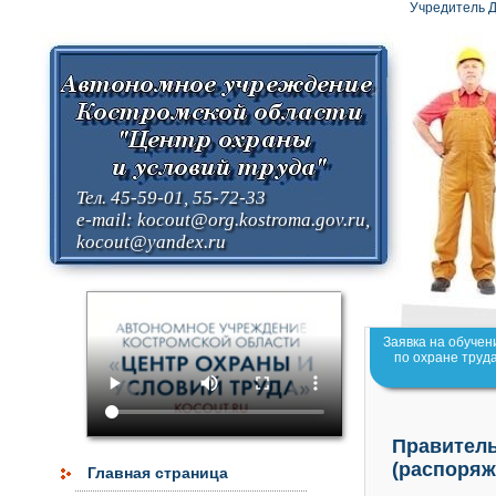
Учредитель Д
Тел. 45-59-01, 55-72-33
e-mail:
kocout@org.kostroma.gov.ru
,
kocout@yandex.ru
Заявка на обучен
по охране труд
Правитель
(распоряж
Главная страница