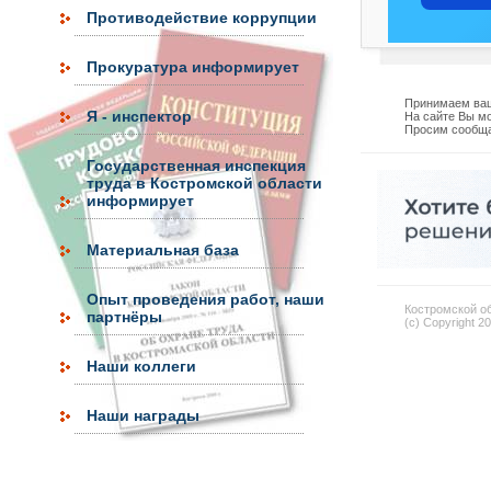
Противодействие коррупции
Прокуратура информирует
Принимаем ваш
Я - инспектор
На сайте Вы мо
Просим сообща
Государственная инспекция
труда в Костромской области
информирует
Материальная база
Опыт проведения работ, наши
Костромской об
партнёры
(c) Copyright 2
Наши коллеги
Наши награды