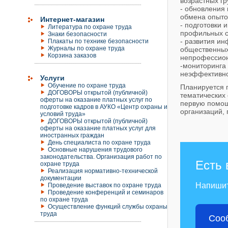
возрастных г
- обновления
обмена опыто
Интернет-магазин
- подготовки 
Литература по охране труда
профильных с
Знаки безопасности
- развития и
Плакаты по технике безопасности
Журналы по охране труда
общественных
Корзина заказов
непрофессион
-мониторинга 
неэффективно
Услуги
Обучение по охране труда
Планируется 
ДОГОВОРЫ открытой (публичной)
тематических 
оферты на оказание платных услуг по
первую помощ
подготовке кадров в АУКО «Центр охраны и
организаций, 
условий труда»
ДОГОВОРЫ открытой (публичной)
оферты на оказание платных услуг для
иностранных граждан
День специалиста по охране труда
Основные нарушения трудового
законодательства. Организация работ по
Есть 
охране труда
Реализация нормативно-технической
документации
Напиши
Проведение выставок по охране труда
Проведение конференций и семинаров
по охране труда
Осуществление функций службы охраны
труда
Соо