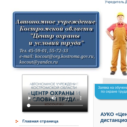
Учредитель Д
Тел. 45-59-01, 55-72-33
e-mail:
kocout@org.kostroma.gov.ru
,
kocout@yandex.ru
Заявка на обучен
по охране труд
АУКО «Цен
дистанцио
Главная страница