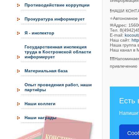
❗Информация 
Противодействие коррупции
❗НАШИ КОНТ
⭐Автономное 
Прокуратура информирует
✉Адрес: 156005
Тел. 8(4942)4
Я - инспектор
E-mail:
kocout
Наш сайт:
htt
Наша группа 
Государственная инспекция
Наш канал в 
труда в Костромской области
информирует
❗❗❗Напоминаем
привлечению в
Материальная база
Опыт проведения работ, наши
партнёры
Есть 
Наши коллеги
Напиши
Наши награды
Соо