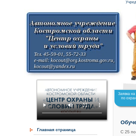
Учред
Тел. 45-59-01, 55-72-33
e-mail:
kocout@org.kostroma.gov.ru
,
kocout@yandex.ru
Заявка на
по охра
Обуч
Главная страница
С 25 по