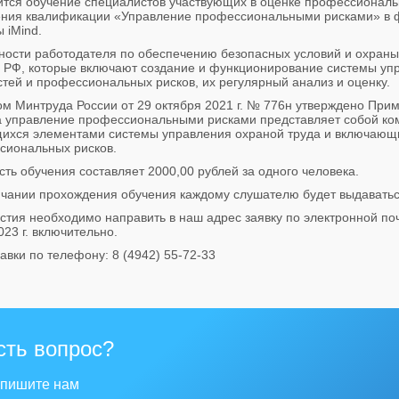
тся обучение специалистов участвующих в оценке профессиональны
ния квалификации «Управление профессиональными рисками» в ф
 iMind.
ности работодателя по обеспечению безопасных условий и охраны 
а РФ, которые включают создание и функционирование системы уп
тей и профессиональных рисков, их регулярный анализ и оценку.
ом Минтруда России от 29 октября 2021 г. № 776н утверждено При
 а управление профессиональными рисками представляет собой ко
ихся элементами системы управления охраной труда и включающих
сиональных рисков.
ть обучения составляет 2000,00 рублей за одного человека.
нчании прохождения обучения каждому слушателю будет выдавать
стия необходимо направить в наш адрес заявку по электронной по
023 г. включительно.
авки по телефону: 8 (4942) 55-72-33
сть вопрос?
пишите нам