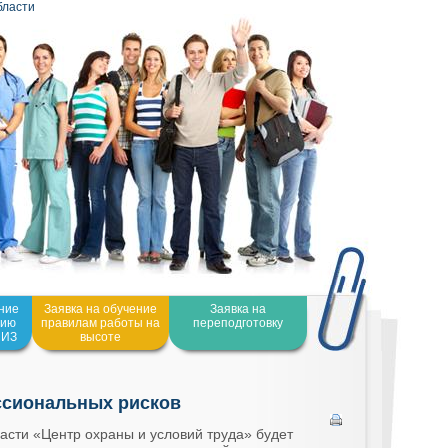
бласти
ение
Заявка на обучение
Заявка на
нию
правилам работы на
переподготовку
СИЗ
высоте
ссиональных рисков
асти «Центр охраны и условий труда» будет