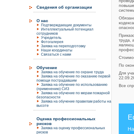
проводи
повыше
Сведения об организации
системы
Обязан
О нас
кодекс
Подтверждающие документы
опаснос
Интеллектуальный потенциал
сотрудников
Приказ
Учредитель
труда,
Фотогалерея
являющ
Заявка на переподготовку
профес
Наши координаты
Связаться с нами
Стоимос
По око
Обучение
Заявка на обучение по охране труда
Для уча
Заявка на обучение по оказанию первой
22.09.2
помощи пострадавшим
Заявка на обучение по использованию
Все спр
(применению) СИЗ
Заявка на обучение по мерам пожарной
безопасности
Заявка на обучение правилам работы на
высоте
Е
Оценка профессиональных
рисков
Заявка на оценку профессиональных
На
рисков