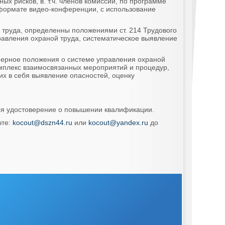
х рисков, в. т.ч. членов комиссий, по программе
ормате видео-конференции, с использование
труда, определенны положениями ст. 214 Трудового
равления охраной труда, систематическое выявление
мерное положения о системе управления охраной
мплекс взаимосвязанных мероприятий и процедур,
 в себя выявление опасностей, оценку
ся удостоверение о повышении квалификации.
чте:
kocout@dszn44.ru
или
kocout@yandex.ru
до