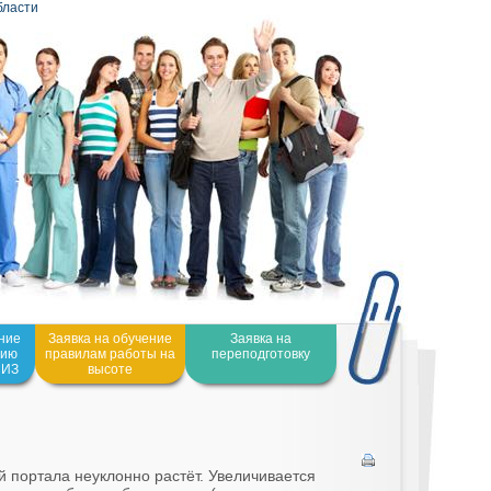
бласти
ение
Заявка на обучение
Заявка на
нию
правилам работы на
переподготовку
СИЗ
высоте
 портала неуклонно растёт. Увеличивается