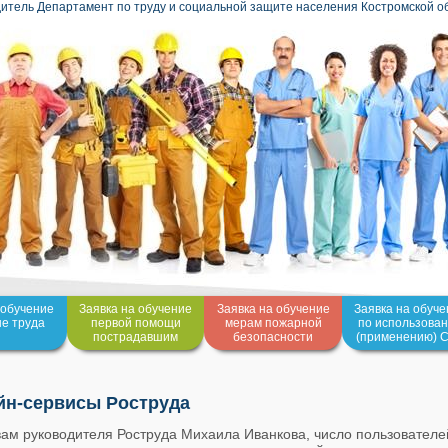
итель Департамент по труду и социальной защите населения Костромской о
 обучение
Заявка на обучение
Заявка на обучение
Заявка на обуч
не труда
первой помощи
мерам пожарной
по использова
пострадавшим
безопасности
(применению) 
йн-сервисы Роструда
ам руководителя Роструда Михаила Иванкова, число пользователей