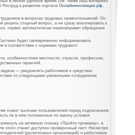
пных в любое удобное время (см. также наш материал
т Роструд в развитии портала
Онлайнинспекция.рф
,
отрудников в вопросах трудовых правоотношений. Он
й решить спорный вопрос, а не сразу апеллировать к
нено, сервис автоматически перенаправит обращение
. Система будет своевременно информировать
м в соответствии с нормами трудового
сти, особенностями местности, отрасли, профессии,
рственных гарантий.
 задача — уведомлять работников о средствах
етствии со следующими указанными сотрудником
уже помог тысячам пользователей перед подписанием
есть ли в нём положенные по закону условия.
 кликнуть на активную плашку «Пройти проверку», а
е этого станет доступен проверочный лист. Несмотря
ботодателей (религиозных организаций) и работников