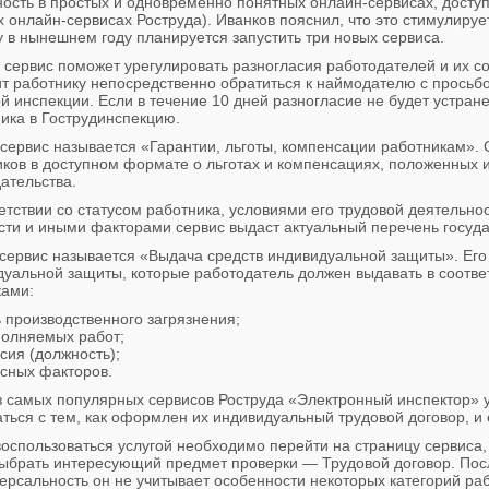
ость в простых и одновременно понятных онлайн-сервисах, досту
х онлайн-сервисах Роструда). Иванков пояснил, что это стимулируе
 в нынешнем году планируется запустить три новых сервиса.
сервис поможет урегулировать разногласия работодателей и их с
т работнику непосредственно обратиться к наймодателю с просьбо
й инспекции. Если в течение 10 дней разногласие не будет устра
ика в Гострудинспекцию.
 сервис называется «Гарантии, льготы, компенсации работникам»
ков в доступном формате о льготах и компенсациях, положенных и
ательства.
етствии со статусом работника, условиями его трудовой деятельно
сти и иными факторами сервис выдаст актуальный перечень госуда
сервис называется «Выдача средств индивидуальной защиты». Его
дуальной защиты, которые работодатель должен выдавать в соотв
ками:
 производственного загрязнения;
полняемых работ;
сия (должность);
асных факторов.
з самых популярных сервисов Роструда «Электронный инспектор» 
ться с тем, как оформлен их индивидуальный трудовой договор, и 
оспользоваться услугой необходимо перейти на страницу сервиса,
ыбрать интересующий предмет проверки — Трудовой договор. Посл
ерсальность он не учитывает особенности некоторых категорий ра