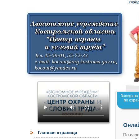
Учред
Тел. 45-59-01, 55-72-33
e-mail:
kocout@org.kostroma.gov.ru
,
kocout@yandex.ru
Заявка на
по охра
Онла
Главная страница
По слов