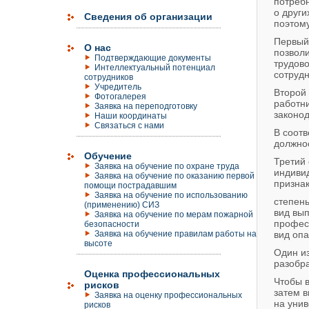
потребн
о други
Сведения об организации
поэтому
Первый 
О нас
позволи
Подтверждающие документы
трудово
Интеллектуальный потенциал
сотрудн
сотрудников
Учредитель
Второй
Фотогалерея
работни
Заявка на переподготовку
законод
Наши координаты
Связаться с нами
В соотв
должно
Обучение
Третий 
Заявка на обучение по охране труда
индиви
Заявка на обучение по оказанию первой
призна
помощи пострадавшим
Заявка на обучение по использованию
степень
(применению) СИЗ
вид вы
Заявка на обучение по мерам пожарной
профес
безопасности
Заявка на обучение правилам работы на
вид оп
высоте
Один и
разобра
Оценка профессиональных
Чтобы в
рисков
затем в
Заявка на оценку профессиональных
на унив
рисков