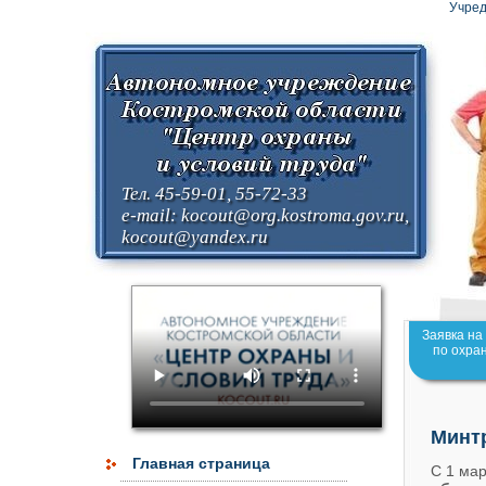
Учред
Тел. 45-59-01, 55-72-33
e-mail:
kocout@org.kostroma.gov.ru
,
kocout@yandex.ru
Заявка на
по охра
Минтр
Главная страница
С 1 мар