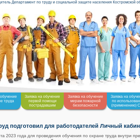
итель Департамент по труду и социальной защите населения Костромской о
 обучение
Заявка на обучение
Заявка на обучение
Заявка на обуч
не труда
первой помощи
мерам пожарной
по использова
пострадавшим
безопасности
(применению) 
уд подготовил для работодателей Личный кабин
та 2023 года для проведения обучения по охране труда внутри пр