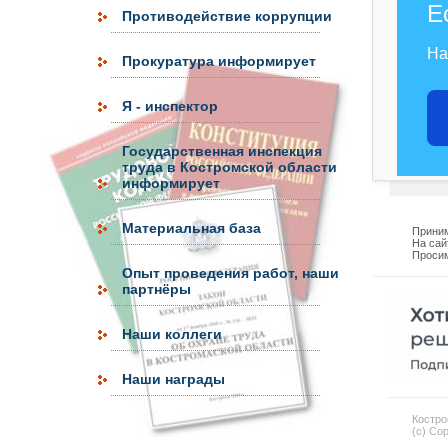
Е
Противодействие коррупции
На
Прокуратура информирует
Я - инспектор
Государственная инспекция
труда в Костромской области
информирует
Материальная база
Приним
На сай
Просим
Опыт проведения работ, наши
партнёры
Наши коллеги
Наши награды
Костро
(c) Co