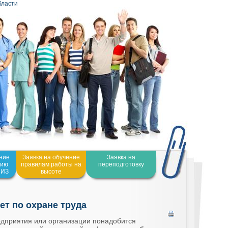
бласти
ение
Заявка на обучение
Заявка на
нию
правилам работы на
переподготовку
СИЗ
высоте
ет по охране труда
едприятия или организации понадобится