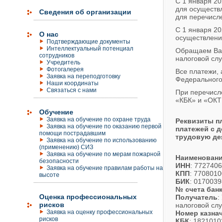
С 1 января 20
для осуществ
Сведения об организации
для перечисл
С 1 января 20
О нас
осуществлени
Подтверждающие документы
Интеллектуальный потенциал
Обращаем Ваш
сотрудников
налоговой сл
Учредитель
Фотогалерея
Все платежи,
Заявка на переподготовку
Федерального 
Наши координаты
Связаться с нами
При перечисле
«КБК» и «ОКТ
Обучение
Заявка на обучение по охране труда
Реквизиты п
Заявка на обучение по оказанию первой
платежей с 
помощи пострадавшим
трудовую дея
Заявка на обучение по использованию
(применению) СИЗ
Заявка на обучение по мерам пожарной
Наименовани
безопасности
ИНН
: 772740
Заявка на обучение правилам работы на
КПП
: 770801
высоте
БИК
: 017003
№ счета бан
Оценка профессиональных
Получатель
:
рисков
налоговой сл
Заявка на оценку профессиональных
Номер казнач
рисков
КБК
: 182101