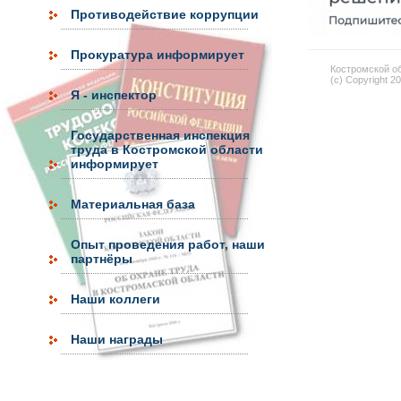
Противодействие коррупции
Прокуратура информирует
Костромской об
(c) Copyright 2
Я - инспектор
Государственная инспекция
труда в Костромской области
информирует
Материальная база
Опыт проведения работ, наши
партнёры
Наши коллеги
Наши награды