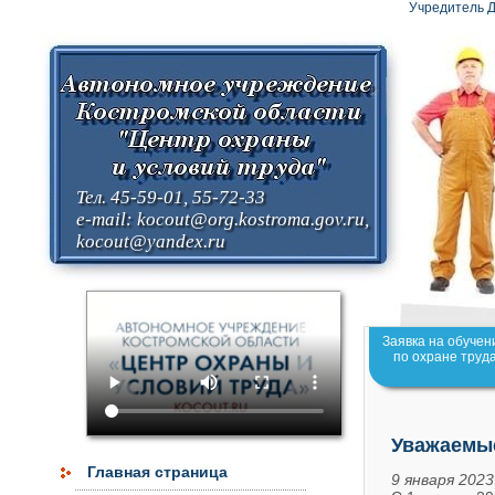
Учредитель Д
Тел. 45-59-01, 55-72-33
e-mail:
kocout@org.kostroma.gov.ru
,
kocout@yandex.ru
Заявка на обучен
по охране труд
Уважаемые
Главная страница
9 января 2023