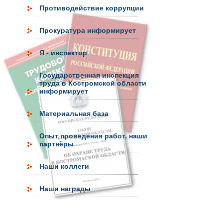
Противодействие коррупции
Прокуратура информирует
Я - инспектор
Государственная инспекция
труда в Костромской области
информирует
Материальная база
Опыт проведения работ, наши
партнёры
Наши коллеги
Наши награды