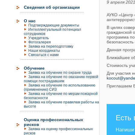
9 апреля 2021
Сведения об организации
АУКО «Центр 
антитеррорис
О нас
Подтверждающие документы
В целях сове
Интеллектуальный потенциал
гражданской 
сотрудников
программа по
Учредитель
безопасность 
Фотогалерея
Заявка на переподготовку
Данная прогр
Наши координаты
Связаться с нами
Ближайшее об
Стоимость уча
Обучение
Заявка на обучение по охране труда
Для участия н
Заявка на обучение по оказанию первой
kocout@yande
помощи пострадавшим
Заявка на обучение по использованию
Приглашаем В
(применению) СИЗ
Заявка на обучение по мерам пожарной
безопасности
Заявка на обучение правилам работы на
высоте
Есть 
Оценка профессиональных
рисков
Заявка на оценку профессиональных
Напиши
рисков