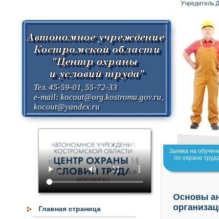
Учредитель Д
Тел. 45-59-01, 55-72-33
e-mail:
kocout@org.kostroma.gov.ru
,
kocout@yandex.ru
Заявка на обучен
по охране труд
Основы ан
организац
Главная страница