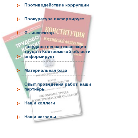
Противодействие коррупции
Прокуратура информирует
Я - инспектор
Государственная инспекция
труда в Костромской области
информирует
Материальная база
Опыт проведения работ, наши
партнёры
Наши коллеги
Наши награды