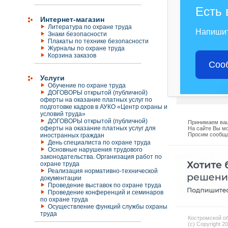
Есть 
Интернет-магазин
Литература по охране труда
Напиши
Знаки безопасности
Плакаты по технике безопасности
Журналы по охране труда
Корзина заказов
Соо
Услуги
Обучение по охране труда
ДОГОВОРЫ открытой (публичной)
оферты на оказание платных услуг по
подготовке кадров в АУКО «Центр охраны и
условий труда»
ДОГОВОРЫ открытой (публичной)
Принимаем ваш
оферты на оказание платных услуг для
На сайте Вы мо
Просим сообща
иностранных граждан
День специалиста по охране труда
Основные нарушения трудового
законодательства. Организация работ по
охране труда
Реализация нормативно-технической
документации
Проведение выставок по охране труда
Проведение конференций и семинаров
по охране труда
Осуществление функций службы охраны
труда
Костромской об
(c) Copyright 2