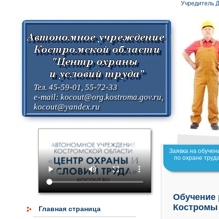
Учредитель Д
Тел. 45-59-01, 55-72-33
e-mail:
kocout@org.kostroma.gov.ru
,
kocout@yandex.ru
Заявка на обучен
по охране труд
Обучение 
Костромы
Главная страница