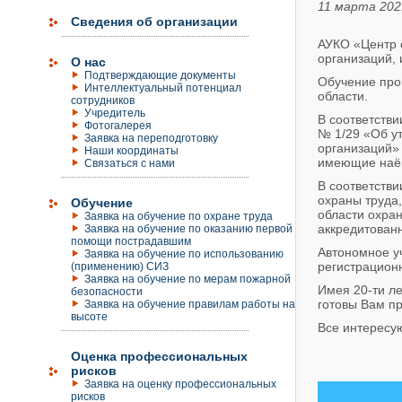
11 марта 202
Сведения об организации
АУКО «Центр о
организаций,
О нас
Подтверждающие документы
Обучение про
Интеллектуальный потенциал
области.
сотрудников
Учредитель
В соответстви
Фотогалерея
№ 1/29 «Об у
Заявка на переподготовку
организаций»
Наши координаты
имеющие наёмн
Связаться с нами
В соответстви
охраны труда,
Обучение
области охра
Заявка на обучение по охране труда
аккредитованн
Заявка на обучение по оказанию первой
помощи пострадавшим
Автономное у
Заявка на обучение по использованию
регистрационн
(применению) СИЗ
Заявка на обучение по мерам пожарной
Имея 20-ти л
безопасности
готовы Вам п
Заявка на обучение правилам работы на
высоте
Все интересу
Оценка профессиональных
рисков
Заявка на оценку профессиональных
рисков