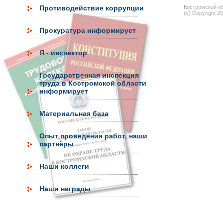
Противодействие коррупции
Костромской об
(c) Copyright 2
Прокуратура информирует
Я - инспектор
Государственная инспекция
труда в Костромской области
информирует
Материальная база
Опыт проведения работ, наши
партнёры
Наши коллеги
Наши награды