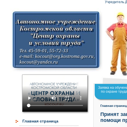
Учредитель Д
Тел. 45-59-01, 55-72-33
e-mail:
kocout@org.kostroma.gov.ru
,
kocout@yandex.ru
Заявка на обучен
по охране труд
Главная страниц
Принят за
помощи пр
Главная страница