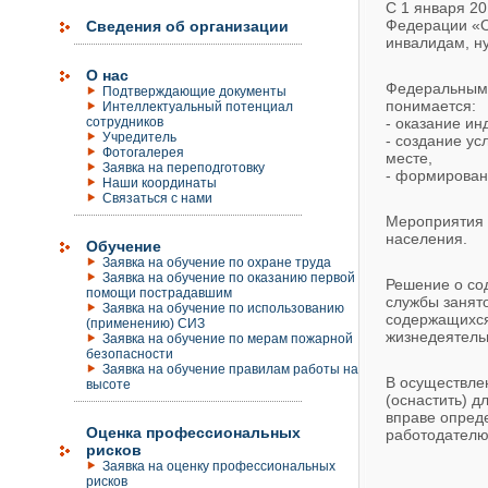
С 1 января 20
Федерации «О
Сведения об организации
инвалидам, н
О нас
Федеральным 
Подтверждающие документы
понимается:
Интеллектуальный потенциал
сотрудников
- оказание и
Учредитель
- создание у
Фотогалерея
месте,
Заявка на переподготовку
- формировани
Наши координаты
Связаться с нами
Мероприятия 
населения.
Обучение
Заявка на обучение по охране труда
Заявка на обучение по оказанию первой
Решение о со
помощи пострадавшим
службы занят
Заявка на обучение по использованию
содержащихся
(применению) СИЗ
жизнедеятельн
Заявка на обучение по мерам пожарной
безопасности
Заявка на обучение правилам работы на
В осуществле
высоте
(оснастить) д
вправе опреде
Оценка профессиональных
работодателю
рисков
Заявка на оценку профессиональных
рисков