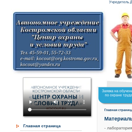
Учредитель Д
Тел. 45-59-01, 55-72-33
e-mail:
kocout@org.kostroma.gov.ru
,
kocout@yandex.ru
Заявка на обучен
по охране труд
Главная страниц
Материаль
Главная страница
- лаборатория