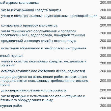
ный журнал крановщика
200.00
 учета и содержания средств защиты
200.00
 учета и осмотра съемных грузозахватных приспособлений
200.00
 контрольных проверок манометра
200.00
учета технического обслуживания и проверок
200.00
способности (АПС, водопровода, пожарной техники)
 предписаний инженера службы охраны труда
200.00
 испытания абразивного и эльборового инструмента
200.00
ажный журнал
200.00
учета и осмотра такелажных средств, механизмов и
200.00
соблений
 осмотра технического состояния лесов, подмостей
200.00
арядов-допусков на выполнение работ, относительно
х предъявляются повышенные требования по технике
200.00
сности
 для оперативно-ремонтного персонала
200.00
 учета проверки и испытания электроинструмента и
200.00
гательного оборудования к нему
журнал работ
200.00