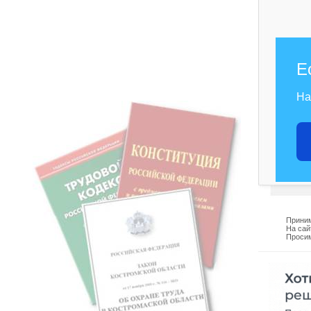
Е
На
Приним
На сай
Просим