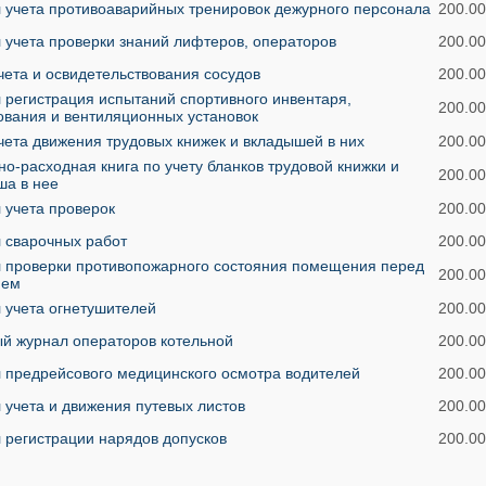
 учета противоаварийных тренировок дежурного персонала
200.00
 учета проверки знаний лифтеров, операторов
200.00
чета и освидетельствования сосудов
200.00
 регистрация испытаний спортивного инвентаря,
200.00
ования и вентиляционных установок
чета движения трудовых книжек и вкладышей в них
200.00
о-расходная книга по учету бланков трудовой книжки и
200.00
ша в нее
 учета проверок
200.00
 сварочных работ
200.00
 проверки противопожарного состояния помещения перед
200.00
ием
 учета огнетушителей
200.00
й журнал операторов котельной
200.00
 предрейсового медицинского осмотра водителей
200.00
 учета и движения путевых листов
200.00
 регистрации нарядов допусков
200.00