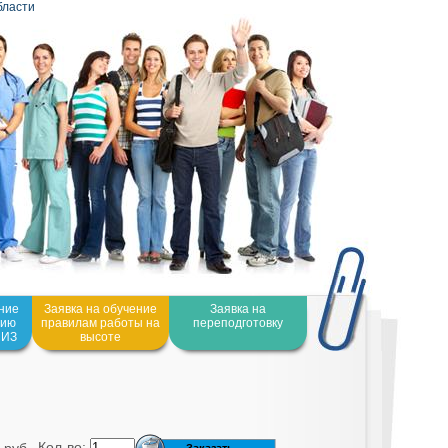
бласти
ение
Заявка на обучение
Заявка на
нию
правилам работы на
переподготовку
СИЗ
высоте
Кол-во: