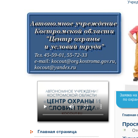
Учред
Тел. 45-59-01, 55-72-33
e-mail:
kocout@org.kostroma.gov.ru
,
kocout@yandex.ru
Заявка на
по охра
Главная 
Прос
Ото
Главная страница