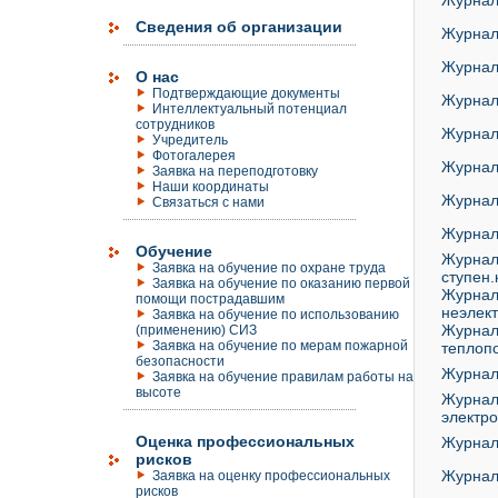
Журнал
Сведения об организации
Журнал
Журнал
О нас
Подтверждающие документы
Журнал 
Интеллектуальный потенциал
сотрудников
Журнал 
Учредитель
Фотогалерея
Журнал 
Заявка на переподготовку
Наши координаты
Журнал 
Связаться с нами
Журнал
Обучение
Журнал 
Заявка на обучение по охране труда
ступен.
Заявка на обучение по оказанию первой
Журнал 
помощи пострадавшим
неэлек
Заявка на обучение по использованию
Журнал
(применению) СИЗ
Заявка на обучение по мерам пожарной
теплоп
безопасности
Журнал
Заявка на обучение правилам работы на
высоте
Журнал 
электро
Оценка профессиональных
Журнал
рисков
Журнал
Заявка на оценку профессиональных
рисков