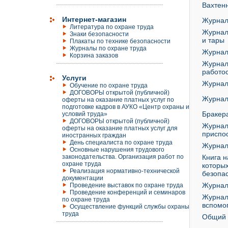
Вахтен
Интернет-магазин
Журнал
Литература по охране труда
Журнал
Знаки безопасности
и тары
Плакаты по технике безопасности
Журналы по охране труда
Журнал
Корзина заказов
Журнал 
работо
Услуги
Журнал
Обучение по охране труда
ДОГОВОРЫ открытой (публичной)
Журнал
оферты на оказание платных услуг по
подготовке кадров в АУКО «Центр охраны и
Бракер
условий труда»
ДОГОВОРЫ открытой (публичной)
Журнал 
оферты на оказание платных услуг для
приспо
иностранных граждан
День специалиста по охране труда
Журнал
Основные нарушения трудового
законодательства. Организация работ по
Книга н
охране труда
которы
Реализация нормативно-технической
безопа
документации
Журнал
Проведение выставок по охране труда
Проведение конференций и семинаров
Журнал
по охране труда
вспомо
Осуществление функций службы охраны
труда
Общий 