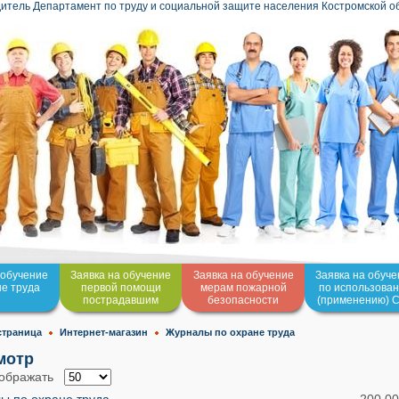
итель Департамент по труду и социальной защите населения Костромской о
 обучение
Заявка на обучение
Заявка на обучение
Заявка на обуч
не труда
первой помощи
мерам пожарной
по использова
пострадавшим
безопасности
(применению) 
страница
Интернет-магазин
Журналы по охране труда
мотр
бражать