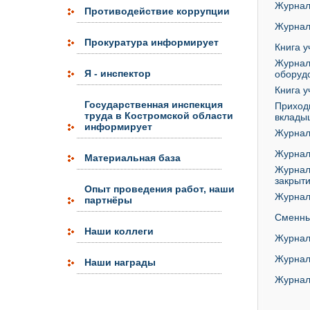
Журнал
Противодействие коррупции
Журнал
Прокуратура информирует
Книга у
Журнал
Я - инспектор
оборуд
Книга у
Государственная инспекция
Приходн
труда в Костромской области
вклады
информирует
Журнал
Журнал
Материальная база
Журнал
закрыт
Опыт проведения работ, наши
Журнал
партнёры
Сменны
Наши коллеги
Журнал
Журнал
Наши награды
Журнал